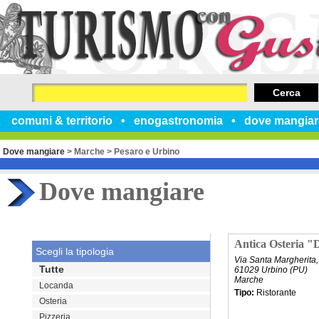
Cerca
comuni & territorio
enogastronomia
dove mangiar
Dove mangiare
>
Marche
>
Pesaro e Urbino
Dove mangiare
Antica Osteria "D
Scegli la tipologia
Via Santa Margherita,
Tutte
61029 Urbino (PU)
Marche
Locanda
Tipo:
Ristorante
Osteria
Pizzeria