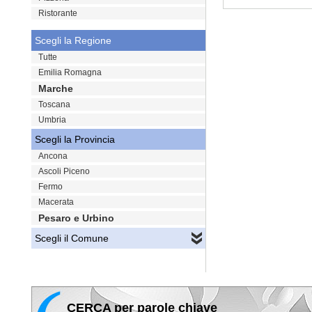
Ristorante
VAI
Scegli la Regione
Tutte
Emilia Romagna
Marche
Toscana
Umbria
Scegli la Provincia
Ancona
Ascoli Piceno
Fermo
Macerata
Pesaro e Urbino
Scegli il Comune
CERCA per parole chiave