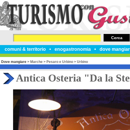
Cerca
comuni & territorio
enogastronomia
dove mangiar
Dove mangiare
>
Marche
>
Pesaro e Urbino
>
Urbino
Antica Osteria "Da la Ste