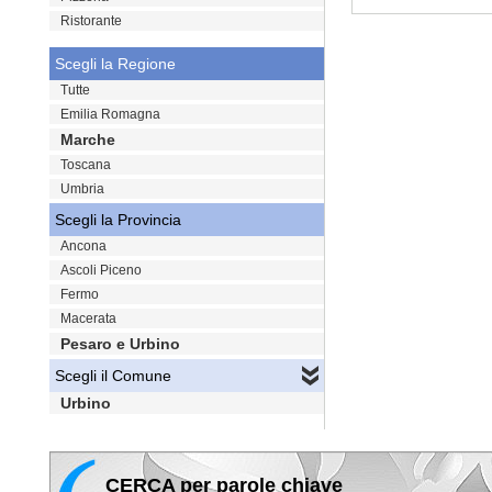
Ristorante
VAI
Scegli la Regione
Tutte
Emilia Romagna
Marche
Toscana
Umbria
Scegli la Provincia
Ancona
Ascoli Piceno
Fermo
Macerata
Pesaro e Urbino
Scegli il Comune
Urbino
CERCA per parole chiave