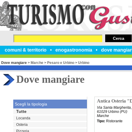
Cerca
comuni & territorio
enogastronomia
dove mangiar
Dove mangiare
>
Marche
>
Pesaro e Urbino
>
Urbino
Dove mangiare
Antica Osteria "D
Scegli la tipologia
Via Santa Margherita,
Tutte
61029 Urbino (PU)
Marche
Locanda
Tipo:
Ristorante
Osteria
Pizzeria