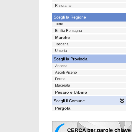
Ristorante
Scegli la Regione
Tutte
Emilia Romagna
Marche
Toscana
Umbria
Scegli la Provincia
Ancona
Ascoli Piceno
Fermo
Macerata
Pesaro e Urbino
Scegli il Comune
Pergola
CERCA per parole chiave