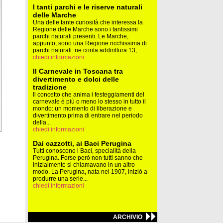
I tanti parchi e le riserve naturali
delle Marche
Una delle tante curiosità che interessa la
Regione delle Marche sono i tantissimi
parchi naturali presenti. Le Marche,
appunto, sono una Regione ricchissima di
parchi naturali: ne conta addirittura 13,...
chiedi informazioni
Il Carnevale in Toscana tra
divertimento e dolci delle
tradizione
Il concetto che anima i festeggiamenti del
carnevale è più o meno lo stesso in tutto il
mondo: un momento di liberazione e
divertimento prima di entrare nel periodo
della...
chiedi informazioni
Dai cazzotti, ai Baci Perugina
Tutti conoscono i Baci, specialità della
Perugina. Forse però non tutti sanno che
inizialmente si chiamavano in un altro
modo. La Perugina, nata nel 1907, iniziò a
produrre una serie...
chiedi informazioni
ARCHIVIO