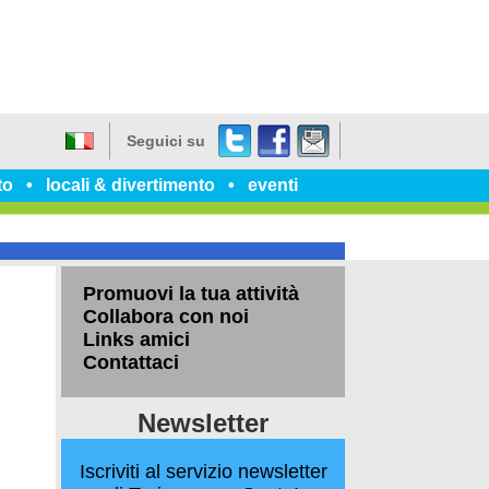
Twitter
Facebook
dillo
Seguici su
a
Italiano
un
to
locali & divertimento
eventi
amico
Promuovi la tua attività
Collabora con noi
Links amici
Contattaci
Newsletter
Iscriviti al servizio newsletter