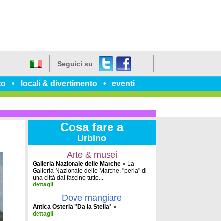
Twitter
Facebook
Seguici su
Italiano
to
locali & divertimento
eventi
Cosa fare a
Urbino
Arte & musei
Galleria Nazionale delle Marche
» La
Galleria Nazionale delle Marche, "perla" di
una città dal fascino tutto...
dettagli
Dove mangiare
Antica Osteria "Da la Stella"
»
dettagli