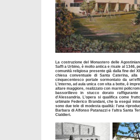
La costruzione del Monastero delle Agostiniane
Saffi a Urbino, è molto antica e risale al 1346, p
comunità religiosa presente già dalla fine del X
chiesa conventuale di Santa Caterina, alla
cinquecentesco portale sormontato da un'effig
L'interno, ad aula unica con vita a botte, è imp
altare maggiore, realizzato con marmi policromi
bassorilievo in stucco dorato raffigurante
d'Alessandria. L'opera si qualifica come frutto 
urbinate Federico Brandani, che la eseguì intorn
sono due tele di modesta qualità: l'una riproduc
Barbara di Alfonso Patanazzi e l'altra Santa Te
Cialdieri.