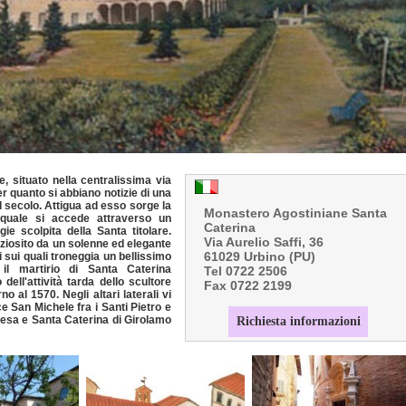
, situato nella centralissima via
er quanto si abbiano notizie di una
II secolo. Attigua ad esso sorge la
Monastero Agostiniane Santa
 quale si accede attraverso un
Caterina
ie scolpita della Santa titolare.
Via Aurelio Saffi, 36
reziosito da un solenne ed elegante
61029 Urbino (PU)
 sui quali troneggia un bellissimo
 il martirio di Santa Caterina
Tel 0722 2506
dell'attività tarda dello scultore
Fax 0722 2199
o al 1570. Negli altari laterali vi
e San Michele fra i Santi Pietro e
resa e Santa Caterina di Girolamo
Richiesta informazioni