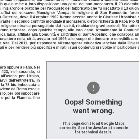
 la quale mise a loro disposizione una parte del suo monastero. Il 29 dicemb
 iniziarono le pratiche per l'acquisto del fabbricato che fu riscattato il 13 giug
i uffici del vescovo Monsignor Vampa, le religiose di San Benedetto furon
a Caterina, dove il 4 ottobre 1902 furono accolte anche le Clarisse Urbaniste 
rante il secondo conflitto mondiale il monastero, dietro richiesta di Papa Pio XI
religione ebraica perseguitate dai nazisti, rischiando gravi pericoli. Ma tutto 
terono ritornare, dopo qualche tempo, alle loro case. Attualmente la Comuni
 laica, affiliata alla Comunità e all'Ordine di Sant'Agostino, che collabora al
onastero nella città, avviato nel 1996 allo scopo di stimolare e sensibilizzare
ia vita. Dal 2011, per rispondere all'emergenza educativa lanciata dalla Chies
ali e per rendere più specifici e mirati i suoi contenuti si rivolge in particolare 
saro oppure a Fano. Nel
 423; nel secondo, si
ll'uscita per Urbino,
vi dall'entroterra, in
 la 73 bis imboccata a
roviene da Roma esce a
tello, per poi imboccare
e poi la Flaminia fino
Oops! Something
went wrong.
This page didn't load Google Maps
correctly. See the JavaScript console
for technical details.