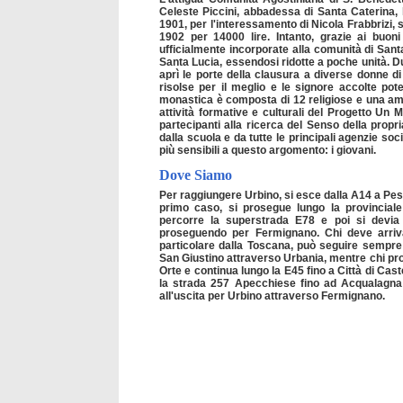
Celeste Piccini, abbadessa di Santa Caterina,
1901, per l'interessamento di Nicola Frabbrizi, si
1902 per 14000 lire. Intanto, grazie ai buon
ufficialmente incorporate alla comunità di Sant
Santa Lucia, essendosi ridotte a poche unità. Du
aprì le porte della clausura a diverse donne di 
risolse per il meglio e le signore accolte po
monastica è composta di 12 religiose e una amica
attività formative e culturali del Progetto Un M
partecipanti alla ricerca del Senso della propr
dalla scuola e da tutte le principali agenzie soci
più sensibili a questo argomento: i giovani.
Dove Siamo
Per raggiungere Urbino, si esce dalla A14 a Pe
primo caso, si prosegue lungo la provinciale
percorre la superstrada E78 e poi si devia a
proseguendo per Fermignano. Chi deve arrivar
particolare dalla Toscana, può seguire sempre
San Giustino attraverso Urbania, mentre chi p
Orte e continua lungo la E45 fino a Città di Cas
la strada 257 Apecchiese fino ad Acqualagna 
all'uscita per Urbino attraverso Fermignano.