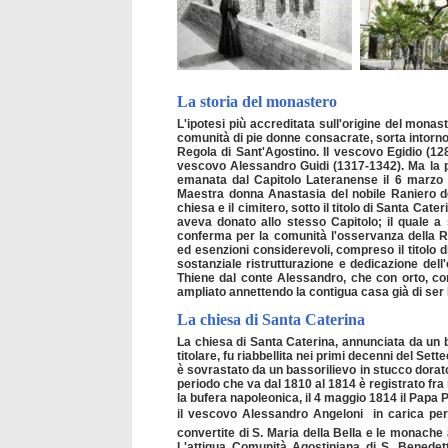
La storia del monastero
L'ipotesi più accreditata sull'origine del mona
comunità di pie donne consacrate, sorta intorno 
Regola di Sant'Agostino. Il vescovo Egidio (12
vescovo Alessandro Guidi (1317-1342). Ma la pr
emanata dal Capitolo Lateranense il 6 marzo 1
Maestra donna Anastasia del nobile Raniero del 
chiesa e il cimitero, sotto il titolo di Santa Ca
aveva donato allo stesso Capitolo; il quale a 
conferma per la comunità l'osservanza della R
ed esenzioni considerevoli, compreso il titolo 
sostanziale ristrutturazione e dedicazione del
Thiene dal conte Alessandro, che con orto, cort
ampliato annettendo la contigua casa già di ser
La chiesa di Santa Caterina
La chiesa di Santa Caterina, annunciata da un b
titolare, fu riabbellita nei primi decenni del S
è sovrastato da un bassorilievo in stucco dorato 
periodo che va dal 1810 al 1814 è registrato fra i
la bufera napoleonica, il 4 maggio 1814 il Papa P
il vescovo Alessandro Angeloni  in carica per
convertite di S. Maria della Bella e le monache 
L'attigua Comunità Agostiniana di S. Benedet