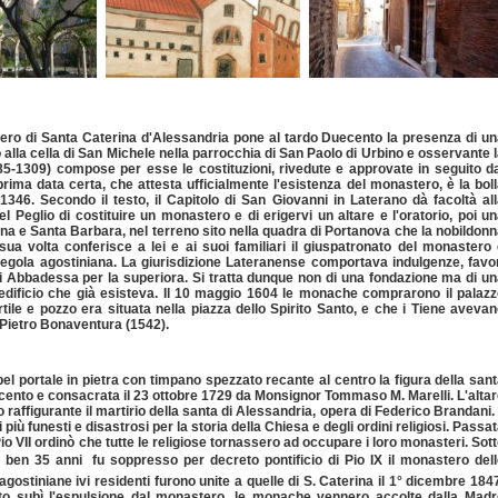
stero di Santa Caterina d'Alessandria pone al tardo Duecento la presenza di u
alla cella di San Michele nella parrocchia di San Paolo di Urbino e osservante 
85-1309) compose per esse le costituzioni, rivedute e approvate in seguito d
ima data certa, che attesta ufficialmente l'esistenza del monastero, è la bol
346. Secondo il testo, il Capitolo di San Giovanni in Laterano dà facoltà al
Peglio di costituire un monastero e di erigervi un altare e l'oratorio, poi u
terina e Santa Barbara, nel terreno sito nella quadra di Portanova che la nobildon
sua volta conferisce a lei e ai suoi familiari il giuspatronato del monastero
egola agostiniana. La giurisdizione Lateranense comportava indulgenze, favo
di Abbadessa per la superiora. Si tratta dunque non di una fondazione ma di u
l'edificio che già esisteva. Il 10 maggio 1604 le monache comprarono il palaz
ile e pozzo era situata nella piazza dello Spirito Santo, e che i Tiene aveva
 Pietro Bonaventura (1542).
el portale in pietra con timpano spezzato recante al centro la figura della san
ettecento e consacrata il 23 ottobre 1729 da Monsignor Tommaso M. Marelli. L'alta
raffigurante il martirio della santa di Alessandria, opera di Federico Brandani. 
 più funesti e disastrosi per la storia della Chiesa e degli ordini religiosi. Passa
io VII ordinò che tutte le religiose tornassero ad occupare i loro monasteri. Sot
 ben 35 anni  fu soppresso per decreto pontificio di Pio IX il monastero del
agostiniane ivi residenti furono unite a quelle di S. Caterina il 1° dicembre 184
to subì l'espulsione dal monastero, le monache vennero accolte dalla Madr