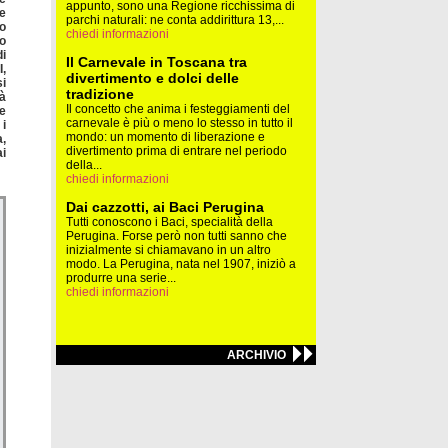
appunto, sono una Regione ricchissima di
re
parchi naturali: ne conta addirittura 13,...
no
chiedi informazioni
o
di
Il Carnevale in Toscana tra
I,
divertimento e dolci delle
si
tradizione
tà
Il concetto che anima i festeggiamenti del
le
carnevale è più o meno lo stesso in tutto il
 i
mondo: un momento di liberazione e
a,
divertimento prima di entrare nel periodo
ai
della...
chiedi informazioni
Dai cazzotti, ai Baci Perugina
Tutti conoscono i Baci, specialità della
Perugina. Forse però non tutti sanno che
inizialmente si chiamavano in un altro
modo. La Perugina, nata nel 1907, iniziò a
produrre una serie...
chiedi informazioni
ARCHIVIO