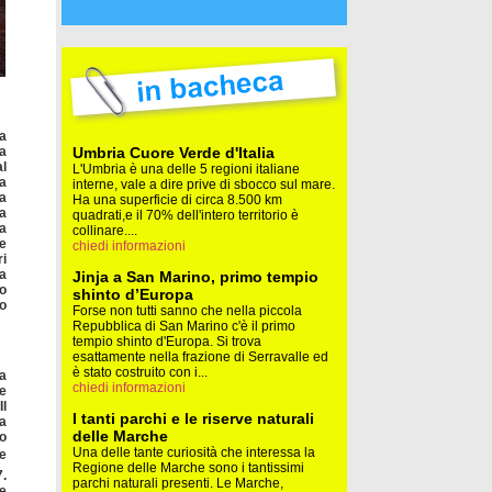
na
Umbria Cuore Verde d'Italia
la
al
L'Umbria è una delle 5 regioni italiane
la
interne, vale a dire prive di sbocco sul mare.
la
Ha una superficie di circa 8.500 km
na
quadrati,e il 70% dell'intero territorio è
na
collinare....
 e
chiedi informazioni
ri
na
Jinja a San Marino, primo tempio
zo
shinto d’Europa
no
Forse non tutti sanno che nella piccola
Repubblica di San Marino c'è il primo
tempio shinto d'Europa. Si trova
esattamente nella frazione di Serravalle ed
è stato costruito con i...
ta
chiedi informazioni
re
Il
I tanti parchi e le riserve naturali
ta
delle Marche
to
Una delle tante curiosità che interessa la
le
Regione delle Marche sono i tantissimi
7.
parchi naturali presenti. Le Marche,
e