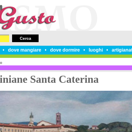
Cerca
dove mangiare
dove dormire
luoghi
artigiana
no
iniane Santa Caterina