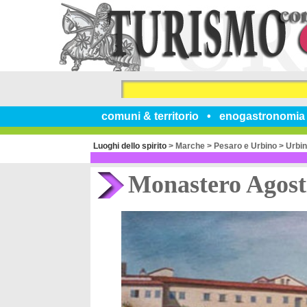
comuni & territorio
enogastronomia
Luoghi dello spirito
>
Marche
>
Pesaro e Urbino
>
Urbi
Monastero Agost