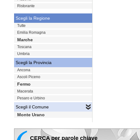
Ristorante
Scegli la Regione
Tutte
Emilia Romagna
Marche
Toscana
Umbria
Scegli la Provincia
Ancona
Ascoli Piceno
Fermo
Macerata
Pesaro e Urbino
Scegli il Comune
Monte Urano
CERCA per parole chiave