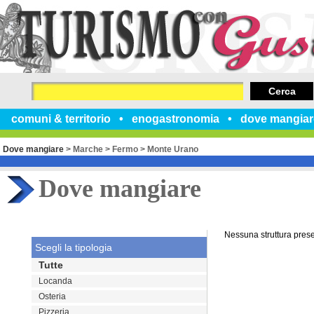
Cerca
comuni & territorio
enogastronomia
dove mangiar
Dove mangiare
>
Marche
>
Fermo
>
Monte Urano
Dove mangiare
Nessuna struttura pres
Scegli la tipologia
Tutte
Locanda
Osteria
Pizzeria