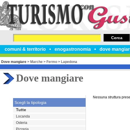
Cerca
comuni & territorio
enogastronomia
dove mangiar
Dove mangiare
>
Marche
>
Fermo
>
Lapedona
Dove mangiare
Nessuna struttura pres
Scegli la tipologia
Tutte
Locanda
Osteria
Pizzeria