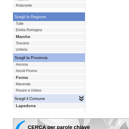
Ristorante
Scegli la Regione
Tutte
Emilia Romagna
Marche
Toscana
Umbria
Scegli la Provincia
Ancona
Ascoli Piceno
Fermo
Macerata
Pesaro e Urbino
Scegli il Comune
Lapedona
CERCA per parole chiave