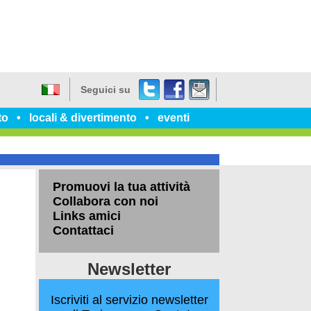
Twitter
Facebook
dillo
Seguici su
a
Italiano
un
to
locali & divertimento
eventi
amico
Promuovi la tua attività
Collabora con noi
Links amici
Contattaci
Newsletter
Iscriviti al servizio newsletter