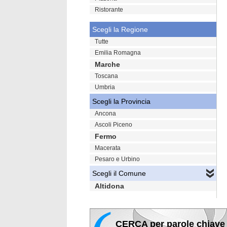
Ristorante
Scegli la Regione
Tutte
Emilia Romagna
Marche
Toscana
Umbria
Scegli la Provincia
Ancona
Ascoli Piceno
Fermo
Macerata
Pesaro e Urbino
Scegli il Comune
Altidona
CERCA per parole chiave