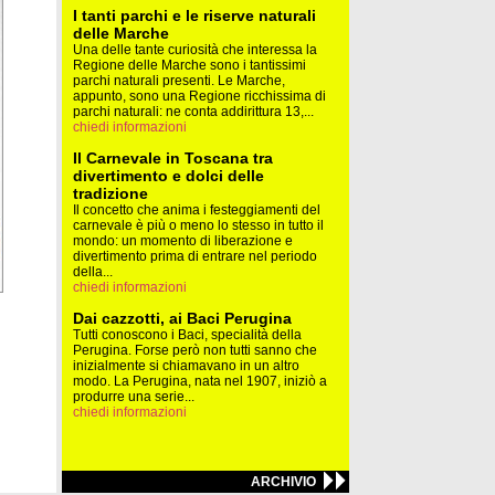
I tanti parchi e le riserve naturali
delle Marche
Una delle tante curiosità che interessa la
Regione delle Marche sono i tantissimi
parchi naturali presenti. Le Marche,
appunto, sono una Regione ricchissima di
parchi naturali: ne conta addirittura 13,...
chiedi informazioni
Il Carnevale in Toscana tra
divertimento e dolci delle
tradizione
Il concetto che anima i festeggiamenti del
carnevale è più o meno lo stesso in tutto il
mondo: un momento di liberazione e
divertimento prima di entrare nel periodo
della...
chiedi informazioni
Dai cazzotti, ai Baci Perugina
Tutti conoscono i Baci, specialità della
Perugina. Forse però non tutti sanno che
inizialmente si chiamavano in un altro
modo. La Perugina, nata nel 1907, iniziò a
produrre una serie...
chiedi informazioni
ARCHIVIO