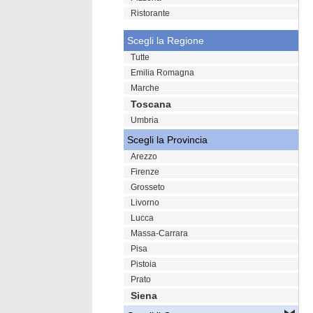
Ristorante
Scegli la Regione
Tutte
Emilia Romagna
Marche
Toscana
Umbria
Scegli la Provincia
Arezzo
Firenze
Grosseto
Livorno
Lucca
Massa-Carrara
Pisa
Pistoia
Prato
Siena