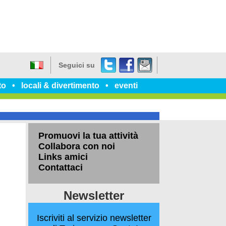
Twitter
Facebook
dillo
Seguici su
a
Italiano
un
to
locali & divertimento
eventi
amico
Promuovi la tua attività
Collabora con noi
Links amici
Contattaci
Newsletter
Iscriviti al servizio newsletter