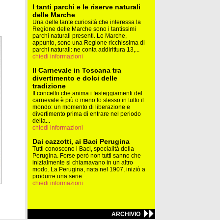
I tanti parchi e le riserve naturali
delle Marche
Una delle tante curiosità che interessa la
Regione delle Marche sono i tantissimi
parchi naturali presenti. Le Marche,
appunto, sono una Regione ricchissima di
parchi naturali: ne conta addirittura 13,...
chiedi informazioni
Il Carnevale in Toscana tra
divertimento e dolci delle
tradizione
Il concetto che anima i festeggiamenti del
carnevale è più o meno lo stesso in tutto il
mondo: un momento di liberazione e
divertimento prima di entrare nel periodo
della...
chiedi informazioni
Dai cazzotti, ai Baci Perugina
Tutti conoscono i Baci, specialità della
Perugina. Forse però non tutti sanno che
inizialmente si chiamavano in un altro
modo. La Perugina, nata nel 1907, iniziò a
produrre una serie...
chiedi informazioni
ARCHIVIO