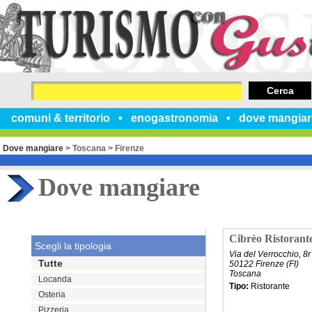
Cerca
comuni & territorio
enogastronomia
dove mangiar
Dove mangiare
>
Toscana
>
Firenze
Dove mangiare
Cibrèo Ristorant
Scegli la tipologia
Via del Verrocchio, 8r
Tutte
50122 Firenze (FI)
Toscana
Locanda
Tipo:
Ristorante
Osteria
Pizzeria