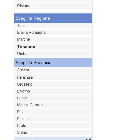
Ristorante
VAI
Scegli la Regione
Tutte
Emilia Romagna
Marche
Toscana
Umbria
Scegli la Provincia
Arezzo
Firenze
Grosseto
Livorno
Lucca
Massa-Carrara
Pisa
Pistoia
Prato
Siena