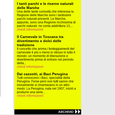
I tanti parchi e le riserve naturali
delle Marche
Una delle tante curiosità che interessa la
Regione delle Marche sono i tantissimi
parchi naturali presenti. Le Marche,
appunto, sono una Regione ricchissima di
parchi naturali: ne conta addirittura 13,...
chiedi informazioni
Il Carnevale in Toscana tra
divertimento e dolci delle
tradizione
Il concetto che anima i festeggiamenti del
carnevale è più o meno lo stesso in tutto il
mondo: un momento di liberazione e
divertimento prima di entrare nel periodo
della...
chiedi informazioni
Dai cazzotti, ai Baci Perugina
Tutti conoscono i Baci, specialità della
Perugina. Forse però non tutti sanno che
inizialmente si chiamavano in un altro
modo. La Perugina, nata nel 1907, iniziò a
produrre una serie...
chiedi informazioni
ARCHIVIO