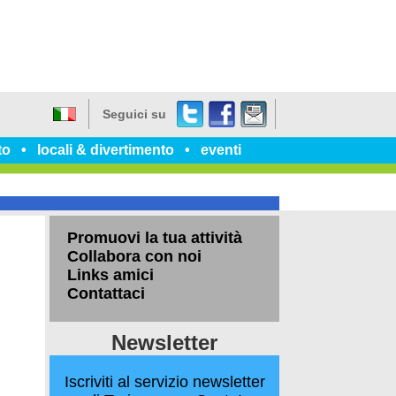
Twitter
Facebook
dillo
Seguici su
a
Italiano
un
to
locali & divertimento
eventi
amico
Promuovi la tua attività
Collabora con noi
Links amici
Contattaci
Newsletter
Iscriviti al servizio newsletter