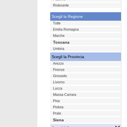
Ristorante
Scegli la Regione
Tutte
Emilia Romagna
Marche
Toscana
Umbria
Scegli la Provincia
Arezzo
Firenze
Grosseto
Livorno
Lucca
Massa-Carrara
Pisa
Pistoia
Prato
Siena