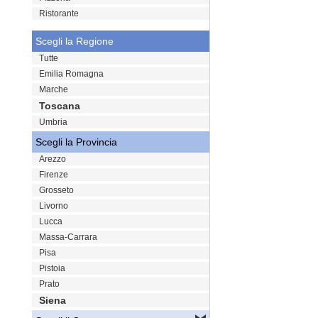
Ristorante
Scegli la Regione
Tutte
Emilia Romagna
Marche
Toscana
Umbria
Scegli la Provincia
Arezzo
Firenze
Grosseto
Livorno
Lucca
Massa-Carrara
Pisa
Pistoia
Prato
Siena