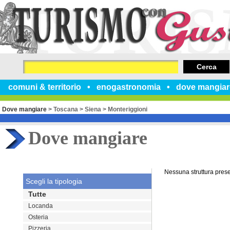
Cerca
comuni & territorio
enogastronomia
dove mangiar
Dove mangiare
>
Toscana
>
Siena
>
Monteriggioni
Dove mangiare
Nessuna struttura pres
Scegli la tipologia
Tutte
Locanda
Osteria
Pizzeria