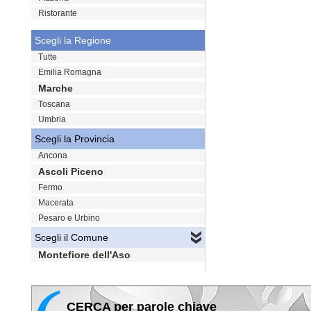
Ristorante
Scegli la Regione
Tutte
Emilia Romagna
Marche
Toscana
Umbria
Scegli la Provincia
Ancona
Ascoli Piceno
Fermo
Macerata
Pesaro e Urbino
Scegli il Comune
Montefiore dell'Aso
CERCA per parole chiave