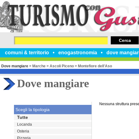
Cerca
comuni & territorio
enogastronomia
dove mangiar
Dove mangiare
>
Marche
>
Ascoli Piceno
>
Montefiore dell'Aso
Dove mangiare
Nessuna struttura pres
Scegli la tipologia
Tutte
Locanda
Osteria
Pizzeria