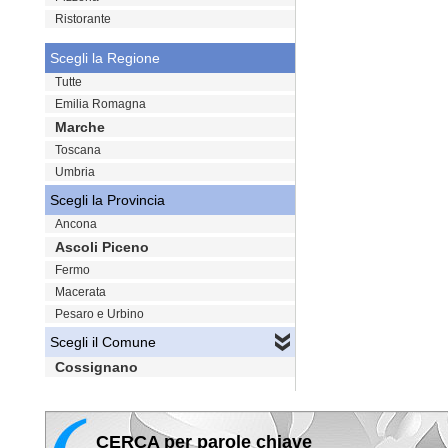
Ristorante
Scegli la Regione
Tutte
Emilia Romagna
Marche
Toscana
Umbria
Scegli la Provincia
Ancona
Ascoli Piceno
Fermo
Macerata
Pesaro e Urbino
Scegli il Comune
Cossignano
CERCA per parole chiave