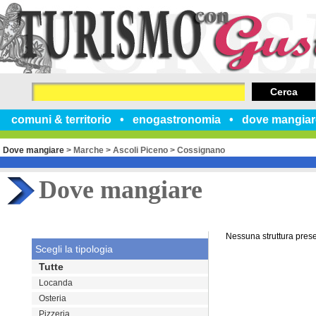
Cerca
comuni & territorio
enogastronomia
dove mangiar
Dove mangiare
>
Marche
>
Ascoli Piceno
>
Cossignano
Dove mangiare
Nessuna struttura pres
Scegli la tipologia
Tutte
Locanda
Osteria
Pizzeria