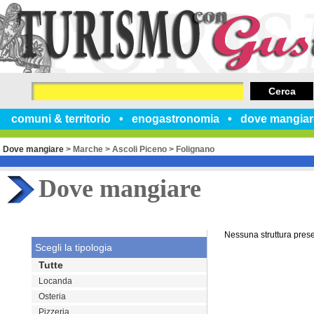
Cerca
comuni & territorio
enogastronomia
dove mangiar
Dove mangiare
>
Marche
>
Ascoli Piceno
>
Folignano
Dove mangiare
Nessuna struttura pres
Scegli la tipologia
Tutte
Locanda
Osteria
Pizzeria