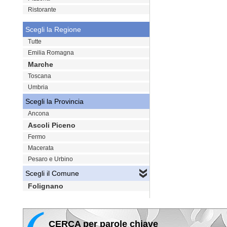
Ristorante
Scegli la Regione
Tutte
Emilia Romagna
Marche
Toscana
Umbria
Scegli la Provincia
Ancona
Ascoli Piceno
Fermo
Macerata
Pesaro e Urbino
Scegli il Comune
Folignano
CERCA per parole chiave