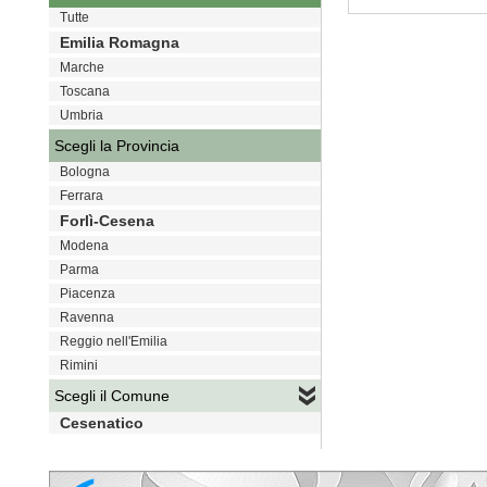
Tutte
VAI
Emilia Romagna
Marche
Toscana
Umbria
Scegli la Provincia
Bologna
Ferrara
Forlì-Cesena
Modena
Parma
Piacenza
Ravenna
Reggio nell'Emilia
Rimini
Scegli il Comune
Cesenatico