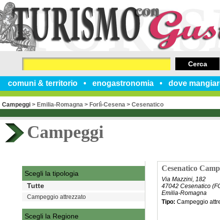
Cerca
comuni & territorio
enogastronomia
dove mangiar
Campeggi
>
Emilia-Romagna
>
Forlì-Cesena
>
Cesenatico
Campeggi
Cesenatico Campi
Scegli la tipologia
Via Mazzini, 182
Tutte
47042 Cesenatico (F
Emilia-Romagna
Campeggio attrezzato
Tipo:
Campeggio attr
Scegli la Regione