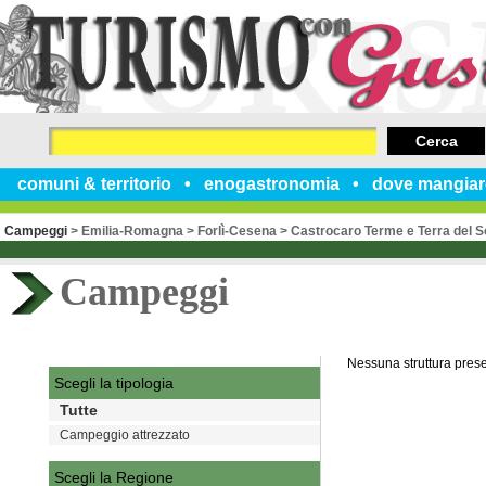
Cerca
comuni & territorio
enogastronomia
dove mangiar
Campeggi
>
Emilia-Romagna
>
Forlì-Cesena
>
Castrocaro Terme e Terra del S
Campeggi
Nessuna struttura pres
Scegli la tipologia
Tutte
Campeggio attrezzato
Scegli la Regione