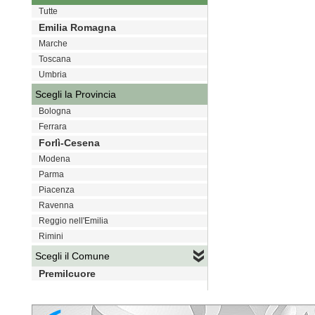
Tutte
Emilia Romagna
Marche
Toscana
Umbria
Scegli la Provincia
Bologna
Ferrara
Forlì-Cesena
Modena
Parma
Piacenza
Ravenna
Reggio nell'Emilia
Rimini
Scegli il Comune
Premilcuore