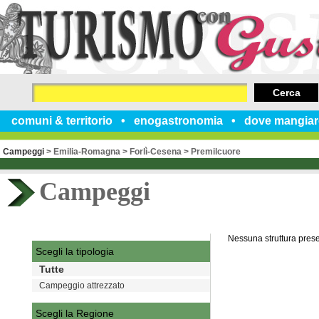
Cerca
comuni & territorio
enogastronomia
dove mangiar
Campeggi
>
Emilia-Romagna
>
Forlì-Cesena
>
Premilcuore
Campeggi
Nessuna struttura pres
Scegli la tipologia
Tutte
Campeggio attrezzato
Scegli la Regione