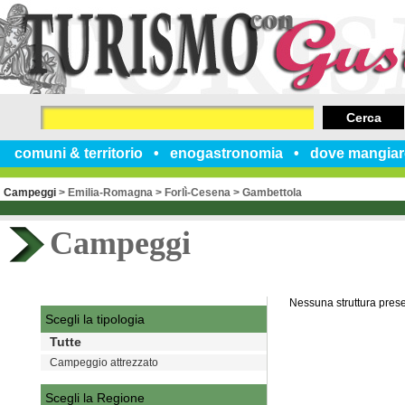
Cerca
comuni & territorio
enogastronomia
dove mangiar
Campeggi
>
Emilia-Romagna
>
Forlì-Cesena
>
Gambettola
Campeggi
Nessuna struttura pres
Scegli la tipologia
Tutte
Campeggio attrezzato
Scegli la Regione