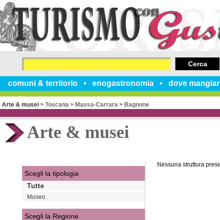
Cerca
comuni & territorio
enogastronomia
dove mangiar
Arte & musei
>
Toscana
>
Massa-Carrara
>
Bagnone
Arte & musei
Nessuna struttura pres
Scegli la tipologia
Tutte
Museo
Scegli la Regione