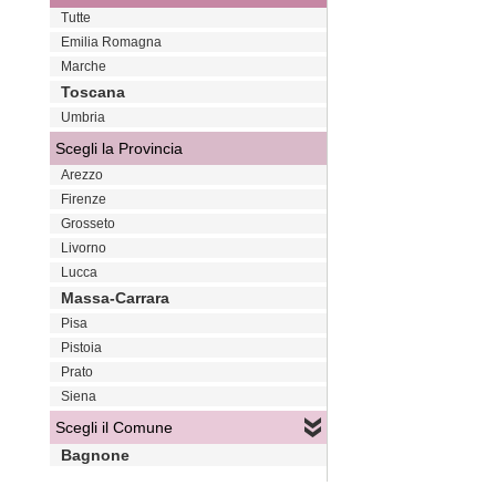
Tutte
Emilia Romagna
Marche
Toscana
Umbria
Scegli la Provincia
Arezzo
Firenze
Grosseto
Livorno
Lucca
Massa-Carrara
Pisa
Pistoia
Prato
Siena
Scegli il Comune
Bagnone