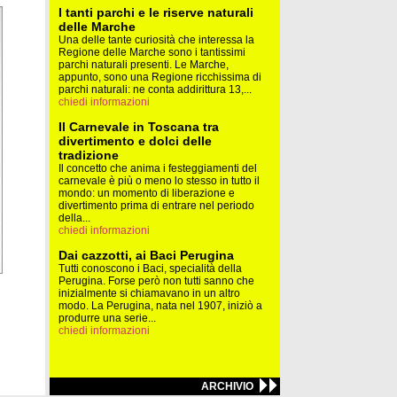
I tanti parchi e le riserve naturali
delle Marche
Una delle tante curiosità che interessa la
Regione delle Marche sono i tantissimi
parchi naturali presenti. Le Marche,
appunto, sono una Regione ricchissima di
parchi naturali: ne conta addirittura 13,...
chiedi informazioni
Il Carnevale in Toscana tra
divertimento e dolci delle
tradizione
Il concetto che anima i festeggiamenti del
carnevale è più o meno lo stesso in tutto il
mondo: un momento di liberazione e
divertimento prima di entrare nel periodo
della...
chiedi informazioni
Dai cazzotti, ai Baci Perugina
Tutti conoscono i Baci, specialità della
Perugina. Forse però non tutti sanno che
inizialmente si chiamavano in un altro
modo. La Perugina, nata nel 1907, iniziò a
produrre una serie...
chiedi informazioni
ARCHIVIO