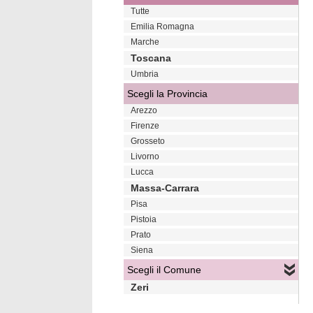
Tutte
Emilia Romagna
Marche
Toscana
Umbria
Scegli la Provincia
Arezzo
Firenze
Grosseto
Livorno
Lucca
Massa-Carrara
Pisa
Pistoia
Prato
Siena
Scegli il Comune
Zeri