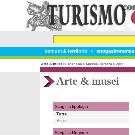
comuni & territorio
enogastronomia
Arte & musei
>
Toscana
>
Massa-Carrara
>
Zeri
Arte & musei
Scegli la tipologia
Tutte
Museo
Scegli la Regione