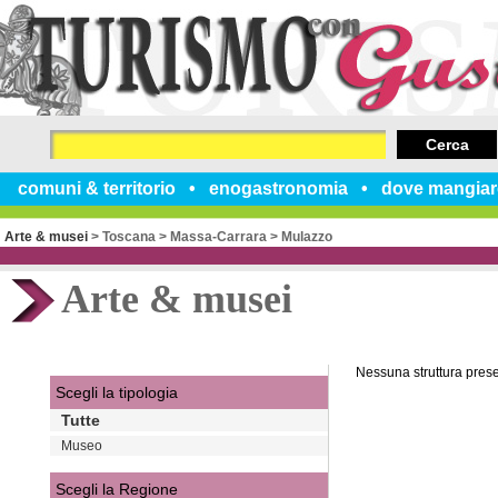
Cerca
comuni & territorio
enogastronomia
dove mangiar
Arte & musei
>
Toscana
>
Massa-Carrara
>
Mulazzo
Arte & musei
Nessuna struttura pres
Scegli la tipologia
Tutte
Museo
Scegli la Regione