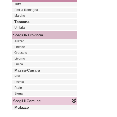
Tutte
Emilia Romagna
Marche
Toscana
Umbria
Scegli la Provincia
Arezzo
Firenze
Grosseto
Livorno
Lucca
Massa-Carrara
Pisa
Pistoia
Prato
Siena
Scegli il Comune
Mulazzo