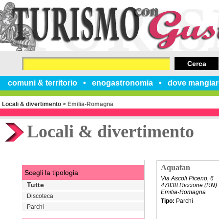
Cerca
comuni & territorio
enogastronomia
dove mangiar
Locali & divertimento
>
Emilia-Romagna
Locali & divertimento
Aquafan
Scegli la tipologia
Via Ascoli Piceno, 6
Tutte
47838 Riccione (RN)
Emilia-Romagna
Discoteca
Tipo:
Parchi
Parchi