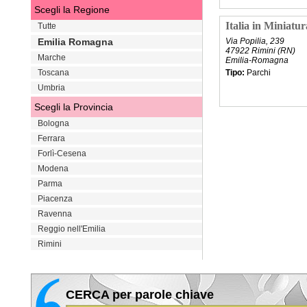
Scegli la Regione
VAI
Italia in Miniatur
Tutte
Emilia Romagna
Via Popilia, 239
47922 Rimini (RN)
Marche
Emilia-Romagna
Toscana
Tipo:
Parchi
Umbria
Scegli la Provincia
VAI
Bologna
Ferrara
Forlì-Cesena
Modena
Parma
Piacenza
Ravenna
Reggio nell'Emilia
Rimini
CERCA per parole chiave