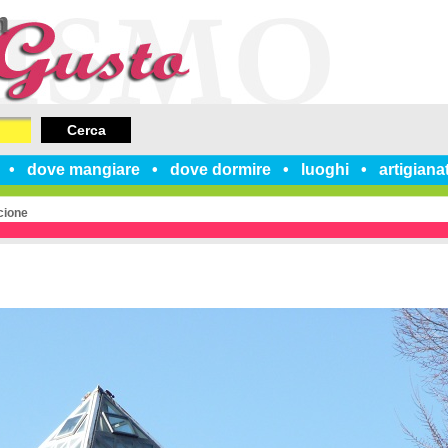
Cerca
dove mangiare
dove dormire
luoghi
artigiana
cione