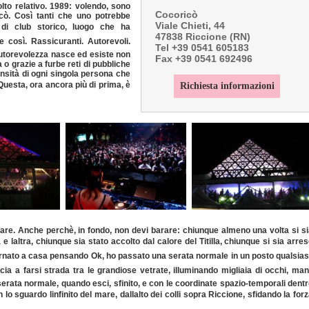
lto relativo. 1989: volendo, sono
Cocoricò
ricò. Così tanti che uno potrebbe
Viale Chieti, 44
i club storico, luogo che ha
47838 Riccione (RN)
se così. Rassicuranti. Autorevoli.
Tel +39 0541 605183
autorevolezza nasce ed esiste non
Fax +39 0541 692496
 o grazie a furbe reti di pubbliche
tensità di ogni singola persona che
Questa, ora ancora più di prima, è
Richiesta informazioni
are. Anche perchè, in fondo, non devi barare: chiunque almeno una volta si s
 e laltra, chiunque sia stato accolto dal calore del Titilla, chiunque si sia arre
tornato a casa pensando Ok, ho passato una serata normale in un posto qualsiasi
a a farsi strada tra le grandiose vetrate, illuminando migliaia di occhi, man
serata normale, quando esci, sfinito, e con le coordinate spazio-temporali dent
lo sguardo linfinito del mare, dallalto dei colli sopra Riccione, sfidando la for