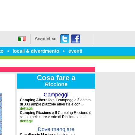
Twitter
Facebook
Seguici su
Italiano
to
locali & divertimento
eventi
Cosa fare a
Riccione
Campeggi
Camping Alberello
» Il campeggio è dotato
di 333 ampie piazzole alberate e con...
dettagli
Camping Riccione
» Il Camping Riccione è
situato nel cuore verde di Riccione a m....
dettagli
Dove mangiare
Cavalluccio Marino
» Il ristorante