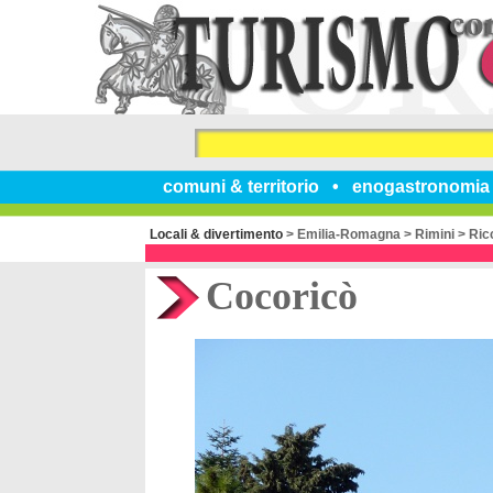
comuni & territorio
enogastronomia
Locali & divertimento
>
Emilia-Romagna
>
Rimini
>
Ric
Cocoricò