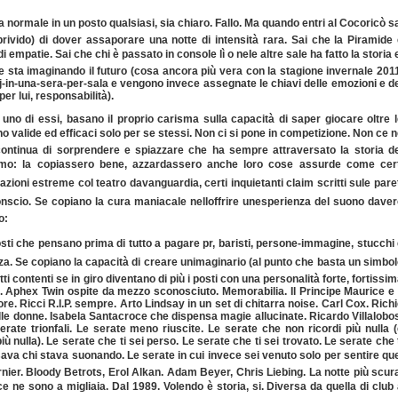
a normale in un posto qualsiasi, sia chiaro. Fallo. Ma quando entri al Cocoricò s
l brivido) di dover assaporare una notte di intensità rara. Sai che la Piramide
empatie. Sai che chi è passato in console lì o nele altre sale ha fatto la storia 
 e sta imaginando il futuro (cosa ancora più vera con la stagione invernale 201
j-in-una-sera-per-sala e vengono invece assegnate le chiavi delle emozioni e d
er lui, responsabilità).
 uno di essi, basano il proprio carisma sulla capacità di saper giocare oltre 
 valide ed efficaci solo per se stessi. Non ci si pone in competizione. Non ce n
 continua di sorprendere e spiazzare che ha sempre attraversato la storia d
ssimo: la copiassero bene, azzardassero anche loro cose assurde come cert
ioni estreme col teatro davanguardia, certi inquietanti claim scritti sule pare
onscio. Se copiano la cura maniacale nelloffrire unesperienza del suono dave
o:
 posti che pensano prima di tutto a pagare pr, baristi, persone-immagine, stucchi
za. Se copiano la capacità di creare unimaginario (al punto che basta un simbo
tti contenti se in giro diventano di più i posti con una personalità forte, fortissi
. Aphex Twin ospite da mezzo sconosciuto. Memorabilia. Il Principe Maurice e 
e. Ricci R.I.P. sempre. Arto Lindsay in un set di chitarra noise. Carl Cox. Rich
lle donne. Isabela Santacroce che dispensa magie allucinate. Ricardo Villalobo
serate trionfali. Le serate meno riuscite. Le serate che non ricordi più nulla 
ù nulla). Le serate che ti sei perso. Le serate che ti sei trovato. Le serate che 
ava chi stava suonando. Le serate in cui invece sei venuto solo per sentire que
Garnier. Bloody Betrots, Erol Alkan. Adam Beyer, Chris Liebing. La notte più scur
ne sono a migliaia. Dal 1989. Volendo è storia, si. Diversa da quella di club