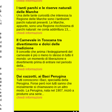
chiedi informazioni
ai
I tanti parchi e le riserve naturali
 è
delle Marche
e,
Una delle tante curiosità che interessa la
Regione delle Marche sono i tantissimi
1,
parchi naturali presenti. Le Marche,
ei
appunto, sono una Regione ricchissima di
parchi naturali: ne conta addirittura 13,...
chiedi informazioni
le
è
Il Carnevale in Toscana tra
el
divertimento e dolci delle
i
tradizione
ti
Il concetto che anima i festeggiamenti del
carnevale è più o meno lo stesso in tutto il
ro
mondo: un momento di liberazione e
divertimento prima di entrare nel periodo
della...
 e
chiedi informazioni
lo
Dai cazzotti, ai Baci Perugina
ma
Tutti conoscono i Baci, specialità della
il
Perugina. Forse però non tutti sanno che
ie
inizialmente si chiamavano in un altro
s.
modo. La Perugina, nata nel 1907, iniziò a
(e
produrre una serie...
ti
chiedi informazioni
l
a,
 a