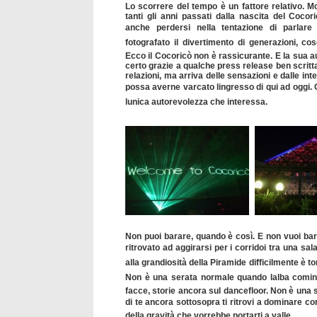
Lo scorrere del tempo è un fattore relativo. Mo
tanti gli anni passati dalla nascita del Coco
anche perdersi nella tentazione di parlare d
fotografato il divertimento di generazioni, co
Ecco il Cocoricò non è rassicurante. E la sua 
certo grazie a qualche press release ben scritta
relazioni, ma arriva delle sensazioni e dalle in
possa averne varcato lingresso di qui ad oggi. 
lunica autorevolezza che interessa.
Non puoi barare, quando è così. E non vuoi bar
ritrovato ad aggirarsi per i corridoi tra una sala
alla grandiosità della Piramide difficilmente è 
Non è una serata normale quando lalba cominci
facce, storie ancora sul dancefloor. Non è una 
di te ancora sottosopra ti ritrovi a dominare con 
della gravità che vorrebbe portarti a valle.