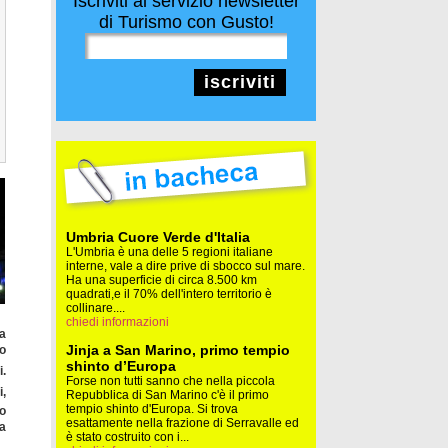
Iscriviti al servizio newsletter
di Turismo con Gusto!
iscriviti
Umbria Cuore Verde d'Italia
L'Umbria è una delle 5 regioni italiane
interne, vale a dire prive di sbocco sul mare.
Ha una superficie di circa 8.500 km
quadrati,e il 70% dell'intero territorio è
collinare....
chiedi informazioni
ia
Jinja a San Marino, primo tempio
so
shinto d’Europa
.
Forse non tutti sanno che nella piccola
i,
Repubblica di San Marino c'è il primo
tempio shinto d'Europa. Si trova
ro
esattamente nella frazione di Serravalle ed
za
è stato costruito con i...