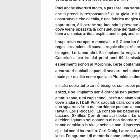
Puoi anche divertirti molto, a passare una serat
che ti prendi la responsabilità (e la gioia, e i
unastronave che decolla, è una fabrica magica di 
soprattutto, è lì perchè sta facendo il presente
dove viene spezzata la consuetudine dei tanti-d
bpm a un unico artista ospite: anche qui, anche p
I superclub europei e mondiali, e il Cocoricò è
regole creandone di nuove - regole che però sono
bisogno. Lo fanno altri. Se copiano la voglia
Cocoricò a partire dai primi anni 90, beni
esperimenti sonori al Morphine, certe contaminaz
a caratteri cubitali capaci di scavare nel subc
totale per qualità come quella in Piramide, ottim
in Italia soprattutto ce nè bisogno, con troppi
arazzi, e se limpianto non è granchè beh pazien
e tutti sanno, tutti capiscono), perfetto: siamo tu
dove andare. I Daft Punk cacciati dalla console
suo sguardo vitreo ma sorridente puntato al cuor
Hawtin. Loris Riccardi. La console nel bagno de
Luciano. Skrillex. Cori di monaci tibetani. Le 
accidenti quanto sei contento di non ricordare pi
hanno cambiato la vita, anche se non ti interess
dj, e lui non ti ha tradito. Carl Craig, Laurent 
lalba. Fotogrammi di memoria come schegge, ce 