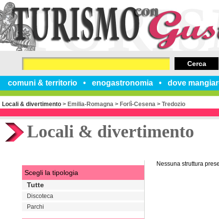
Cerca
comuni & territorio
enogastronomia
dove mangiar
Locali & divertimento
>
Emilia-Romagna
>
Forlì-Cesena
>
Tredozio
Locali & divertimento
Nessuna struttura pres
Scegli la tipologia
Tutte
Discoteca
Parchi