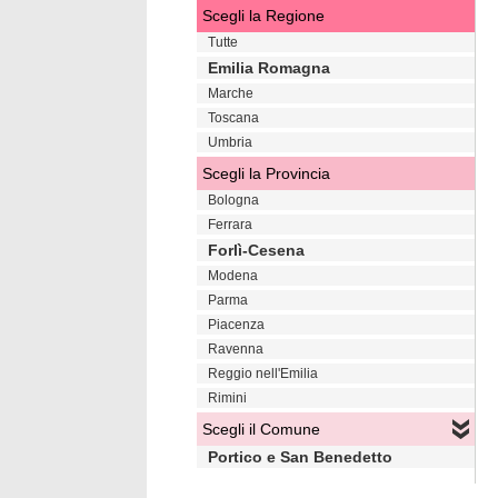
Scegli la Regione
Tutte
Emilia Romagna
Marche
Toscana
Umbria
Scegli la Provincia
Bologna
Ferrara
Forlì-Cesena
Modena
Parma
Piacenza
Ravenna
Reggio nell'Emilia
Rimini
Scegli il Comune
Portico e San Benedetto