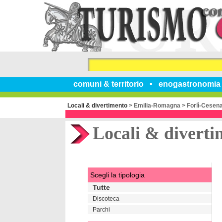
comuni & territorio
enogastronomia
Locali & divertimento
>
Emilia-Romagna
>
Forlì-Cesen
Locali & diverti
Scegli la tipologia
Tutte
Discoteca
Parchi