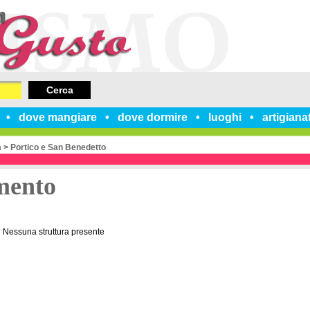
Cerca
dove mangiare
dove dormire
luoghi
artigiana
a
>
Portico e San Benedetto
mento
Nessuna struttura presente