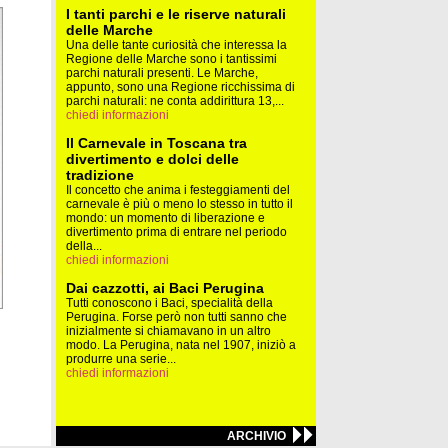
I tanti parchi e le riserve naturali
delle Marche
Una delle tante curiosità che interessa la
Regione delle Marche sono i tantissimi
parchi naturali presenti. Le Marche,
appunto, sono una Regione ricchissima di
parchi naturali: ne conta addirittura 13,...
chiedi informazioni
Il Carnevale in Toscana tra
divertimento e dolci delle
tradizione
Il concetto che anima i festeggiamenti del
carnevale è più o meno lo stesso in tutto il
mondo: un momento di liberazione e
divertimento prima di entrare nel periodo
della...
chiedi informazioni
Dai cazzotti, ai Baci Perugina
Tutti conoscono i Baci, specialità della
Perugina. Forse però non tutti sanno che
inizialmente si chiamavano in un altro
modo. La Perugina, nata nel 1907, iniziò a
produrre una serie...
chiedi informazioni
ARCHIVIO