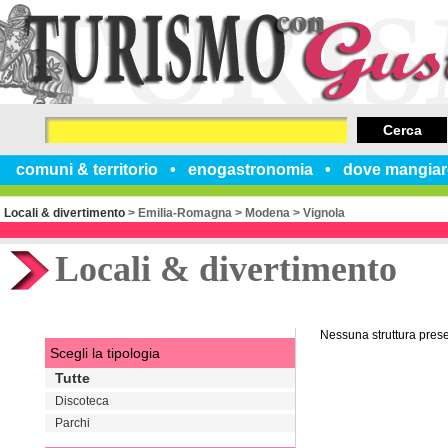
Cerca
comuni & territorio
enogastronomia
dove mangiar
Locali & divertimento
>
Emilia-Romagna
>
Modena
>
Vignola
Locali & divertimento
Nessuna struttura pres
Scegli la tipologia
Tutte
Discoteca
Parchi