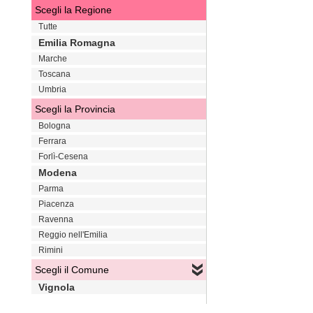
Scegli la Regione
Tutte
Emilia Romagna
Marche
Toscana
Umbria
Scegli la Provincia
Bologna
Ferrara
Forlì-Cesena
Modena
Parma
Piacenza
Ravenna
Reggio nell'Emilia
Rimini
Scegli il Comune
Vignola