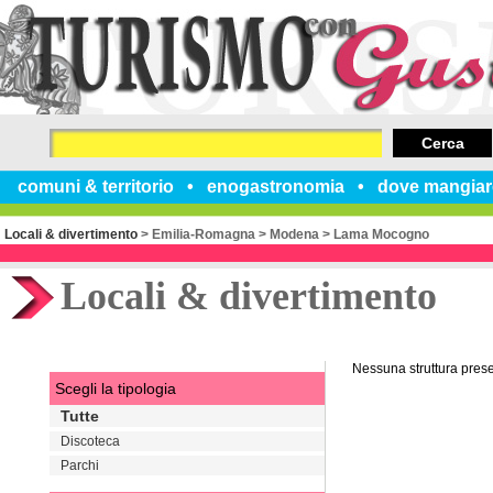
Cerca
comuni & territorio
enogastronomia
dove mangiar
Locali & divertimento
>
Emilia-Romagna
>
Modena
>
Lama Mocogno
Locali & divertimento
Nessuna struttura pres
Scegli la tipologia
Tutte
Discoteca
Parchi