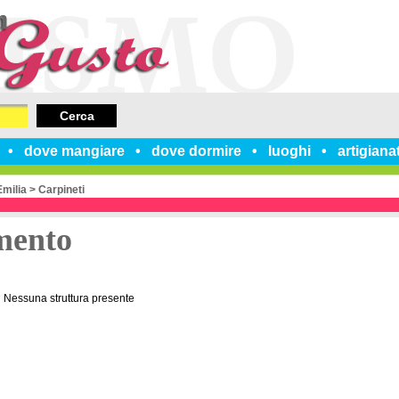
Cerca
dove mangiare
dove dormire
luoghi
artigiana
Emilia
>
Carpineti
mento
Nessuna struttura presente