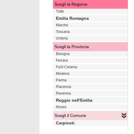
Scegli la Regione
Tutte
Emilia Romagna
Marche
Toscana
Umbria
Scegli la Provincia
Bologna
Ferrara
Forlì-Cesena
Modena
Parma
Piacenza
Ravenna
Reggio nell'Emilia
Rimini
Scegli il Comune
Carpineti