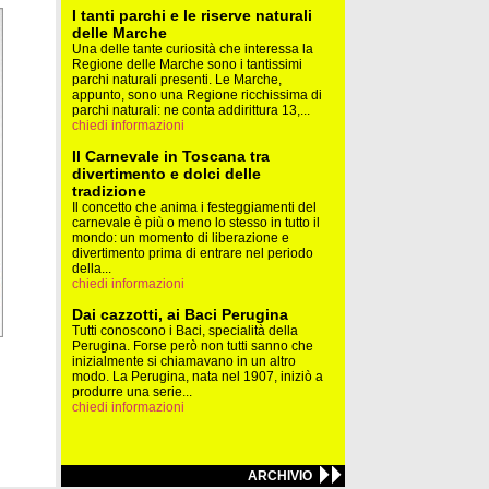
I tanti parchi e le riserve naturali
delle Marche
Una delle tante curiosità che interessa la
Regione delle Marche sono i tantissimi
parchi naturali presenti. Le Marche,
appunto, sono una Regione ricchissima di
parchi naturali: ne conta addirittura 13,...
chiedi informazioni
Il Carnevale in Toscana tra
divertimento e dolci delle
tradizione
Il concetto che anima i festeggiamenti del
carnevale è più o meno lo stesso in tutto il
mondo: un momento di liberazione e
divertimento prima di entrare nel periodo
della...
chiedi informazioni
Dai cazzotti, ai Baci Perugina
Tutti conoscono i Baci, specialità della
Perugina. Forse però non tutti sanno che
inizialmente si chiamavano in un altro
modo. La Perugina, nata nel 1907, iniziò a
produrre una serie...
chiedi informazioni
ARCHIVIO