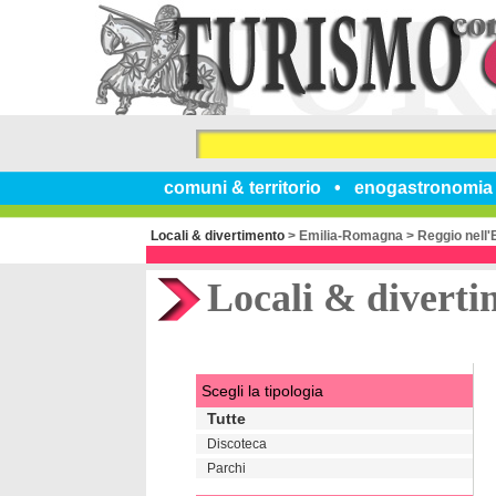
comuni & territorio
enogastronomia
Locali & divertimento
>
Emilia-Romagna
>
Reggio nell'
Locali & diverti
Scegli la tipologia
Tutte
Discoteca
Parchi