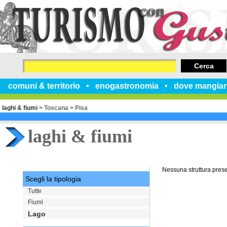
Cerca
comuni & territorio
enogastronomia
dove mangiar
laghi & fiumi
>
Toscana
>
Pisa
laghi & fiumi
Nessuna struttura pres
Scegli la tipologia
Tutte
Fiumi
Lago