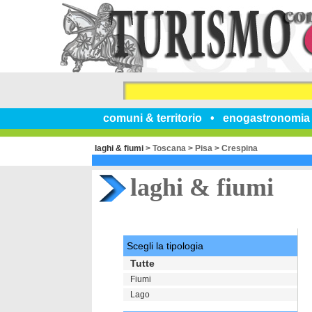
comuni & territorio
enogastronomia
laghi & fiumi
>
Toscana
>
Pisa
>
Crespina
laghi & fiumi
Scegli la tipologia
Tutte
Fiumi
Lago