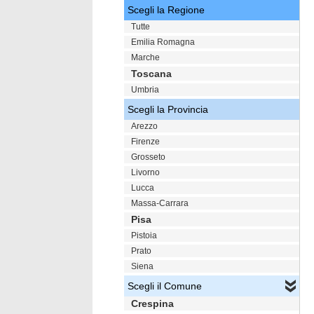
Scegli la Regione
Tutte
Emilia Romagna
Marche
Toscana
Umbria
Scegli la Provincia
Arezzo
Firenze
Grosseto
Livorno
Lucca
Massa-Carrara
Pisa
Pistoia
Prato
Siena
Scegli il Comune
Crespina