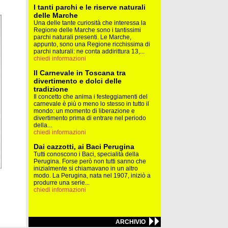
I tanti parchi e le riserve naturali
delle Marche
Una delle tante curiosità che interessa la
Regione delle Marche sono i tantissimi
parchi naturali presenti. Le Marche,
appunto, sono una Regione ricchissima di
parchi naturali: ne conta addirittura 13,...
chiedi informazioni
Il Carnevale in Toscana tra
divertimento e dolci delle
tradizione
Il concetto che anima i festeggiamenti del
carnevale è più o meno lo stesso in tutto il
mondo: un momento di liberazione e
divertimento prima di entrare nel periodo
della...
chiedi informazioni
Dai cazzotti, ai Baci Perugina
Tutti conoscono i Baci, specialità della
Perugina. Forse però non tutti sanno che
inizialmente si chiamavano in un altro
modo. La Perugina, nata nel 1907, iniziò a
produrre una serie...
chiedi informazioni
ARCHIVIO