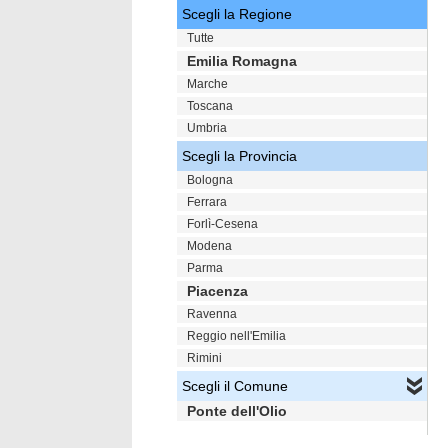
Scegli la Regione
Tutte
Emilia Romagna
Marche
Toscana
Umbria
Scegli la Provincia
Bologna
Ferrara
Forlì-Cesena
Modena
Parma
Piacenza
Ravenna
Reggio nell'Emilia
Rimini
Scegli il Comune
Ponte dell'Olio