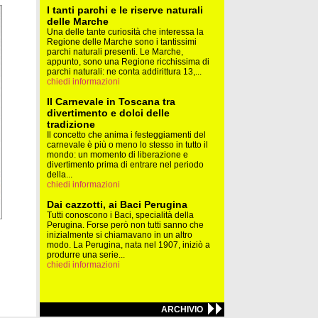
I tanti parchi e le riserve naturali
delle Marche
Una delle tante curiosità che interessa la
Regione delle Marche sono i tantissimi
parchi naturali presenti. Le Marche,
appunto, sono una Regione ricchissima di
parchi naturali: ne conta addirittura 13,...
chiedi informazioni
Il Carnevale in Toscana tra
divertimento e dolci delle
tradizione
Il concetto che anima i festeggiamenti del
carnevale è più o meno lo stesso in tutto il
mondo: un momento di liberazione e
divertimento prima di entrare nel periodo
della...
chiedi informazioni
Dai cazzotti, ai Baci Perugina
Tutti conoscono i Baci, specialità della
Perugina. Forse però non tutti sanno che
inizialmente si chiamavano in un altro
modo. La Perugina, nata nel 1907, iniziò a
produrre una serie...
chiedi informazioni
ARCHIVIO