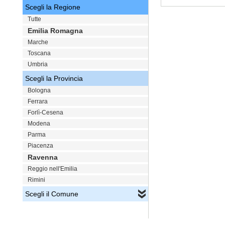
Scegli la Regione
VAI
Tutte
Emilia Romagna
Marche
Toscana
Umbria
Scegli la Provincia
Bologna
Ferrara
Forlì-Cesena
Modena
Parma
Piacenza
Ravenna
Reggio nell'Emilia
Rimini
Scegli il Comune