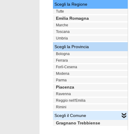
Scegli la Regione
Tutte
Emilia Romagna
Marche
Toscana
Umbria
Scegli la Provincia
Bologna
Ferrara
Forlì-Cesena
Modena
Parma
Piacenza
Ravenna
Reggio nell'Emilia
Rimini
Scegli il Comune
Gragnano Trebbiense