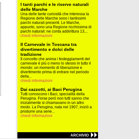
I tanti parchi e le riserve naturali
delle Marche
Una delle tante curiosità che interessa la
Regione delle Marche sono i tantissimi
parchi naturali presenti. Le Marche,
appunto, sono una Regione ricchissima di
parchi naturali: ne conta addirittura 13,...
chiedi informazioni
Il Carnevale in Toscana tra
divertimento e dolci delle
tradizione
Il concetto che anima i festeggiamenti del
carnevale è più o meno lo stesso in tutto il
mondo: un momento di liberazione e
divertimento prima di entrare nel periodo
della...
chiedi informazioni
Dai cazzotti, ai Baci Perugina
Tutti conoscono i Baci, specialità della
Perugina. Forse però non tutti sanno che
inizialmente si chiamavano in un altro
modo. La Perugina, nata nel 1907, iniziò a
produrre una serie...
chiedi informazioni
ARCHIVIO