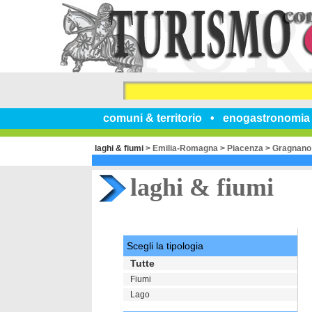
comuni & territorio
enogastronomia
laghi & fiumi
>
Emilia-Romagna
>
Piacenza
>
Gragnano
laghi & fiumi
Scegli la tipologia
Tutte
Fiumi
Lago