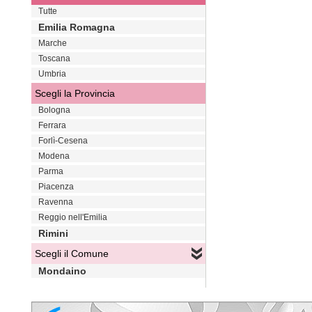
Tutte
Emilia Romagna
Marche
Toscana
Umbria
Scegli la Provincia
Bologna
Ferrara
Forlì-Cesena
Modena
Parma
Piacenza
Ravenna
Reggio nell'Emilia
Rimini
Scegli il Comune
Mondaino