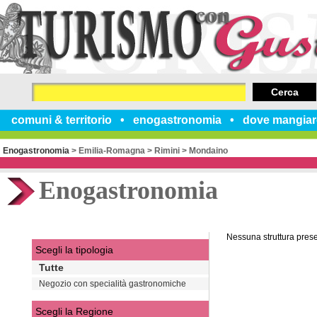
Cerca
comuni & territorio
enogastronomia
dove mangiar
Enogastronomia
>
Emilia-Romagna
>
Rimini
>
Mondaino
Enogastronomia
Nessuna struttura pres
Scegli la tipologia
Tutte
Negozio con specialità gastronomiche
Scegli la Regione