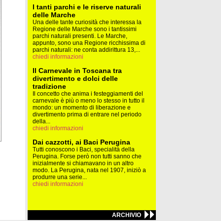
I tanti parchi e le riserve naturali
delle Marche
Una delle tante curiosità che interessa la
Regione delle Marche sono i tantissimi
parchi naturali presenti. Le Marche,
appunto, sono una Regione ricchissima di
parchi naturali: ne conta addirittura 13,...
chiedi informazioni
Il Carnevale in Toscana tra
divertimento e dolci delle
tradizione
Il concetto che anima i festeggiamenti del
carnevale è più o meno lo stesso in tutto il
mondo: un momento di liberazione e
divertimento prima di entrare nel periodo
della...
chiedi informazioni
Dai cazzotti, ai Baci Perugina
Tutti conoscono i Baci, specialità della
Perugina. Forse però non tutti sanno che
inizialmente si chiamavano in un altro
modo. La Perugina, nata nel 1907, iniziò a
produrre una serie...
chiedi informazioni
ARCHIVIO