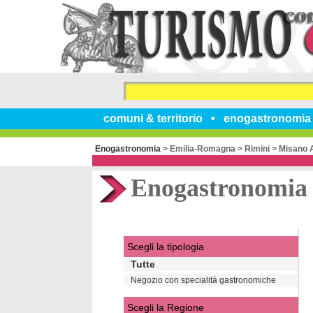
comuni & territorio
enogastronomia
Enogastronomia
>
Emilia-Romagna
>
Rimini
>
Misano A
Enogastronomia
Scegli la tipologia
Tutte
Negozio con specialità gastronomiche
Scegli la Regione