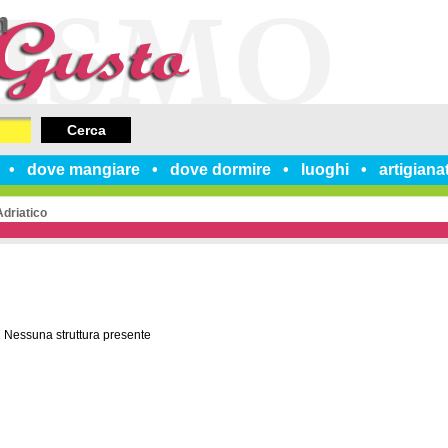
Cerca
dove mangiare
dove dormire
luoghi
artigiana
driatico
Nessuna struttura presente