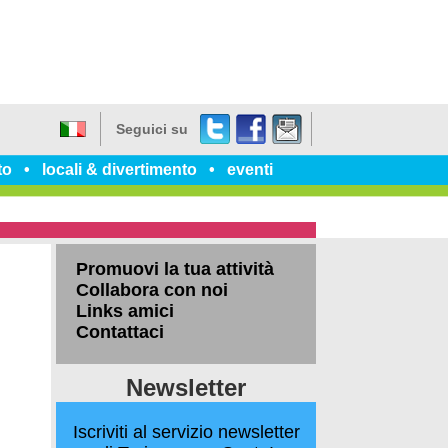
Twitter
Facebook
dillo
Seguici su
a
Italiano
un
to
locali & divertimento
eventi
amico
Promuovi la tua attività
Collabora con noi
Links amici
Contattaci
Newsletter
Iscriviti al servizio newsletter