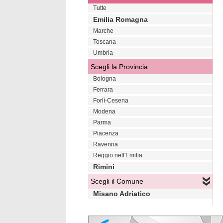
Tutte
Emilia Romagna
Marche
Toscana
Umbria
Scegli la Provincia
Bologna
Ferrara
Forlì-Cesena
Modena
Parma
Piacenza
Ravenna
Reggio nell'Emilia
Rimini
Scegli il Comune
Misano Adriatico