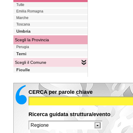
Tutte
Emilia Romagna
Marche
Toscana
Umbria
Scegli la Provincia
Perugia
Terni
Scegli il Comune
Ficulle
CERCA per parole chiave
Ricerca guidata struttura/evento