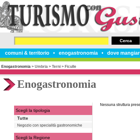
Cerca
comuni & territorio
enogastronomia
dove mangiar
Enogastronomia
>
Umbria
>
Terni
>
Ficulle
Enogastronomia
Nessuna struttura pres
Scegli la tipologia
Tutte
Negozio con specialità gastronomiche
Scegli la Regione