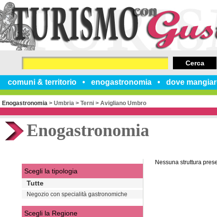
Cerca
comuni & territorio
enogastronomia
dove mangiar
Enogastronomia
>
Umbria
>
Terni
>
Avigliano Umbro
Enogastronomia
Nessuna struttura pres
Scegli la tipologia
Tutte
Negozio con specialità gastronomiche
Scegli la Regione