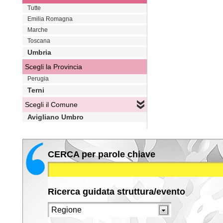
Tutte
Emilia Romagna
Marche
Toscana
Umbria
Scegli la Provincia
Perugia
Terni
Scegli il Comune
Avigliano Umbro
CERCA per parole chiave
Ricerca guidata struttura/evento