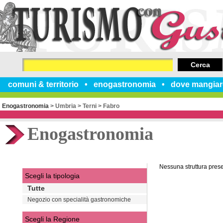
Cerca
comuni & territorio
enogastronomia
dove mangiar
Enogastronomia
>
Umbria
>
Terni
>
Fabro
Enogastronomia
Nessuna struttura pres
Scegli la tipologia
Tutte
Negozio con specialità gastronomiche
Scegli la Regione