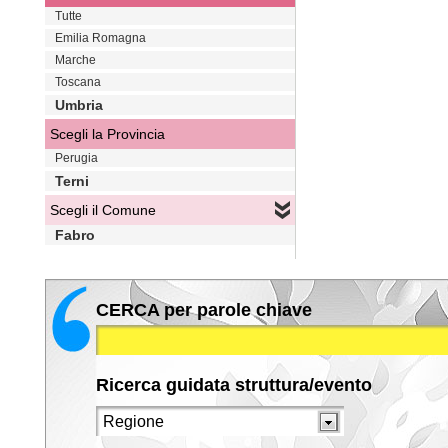
Tutte
Emilia Romagna
Marche
Toscana
Umbria
Scegli la Provincia
Perugia
Terni
Scegli il Comune
Fabro
CERCA per parole chiave
Ricerca guidata struttura/evento