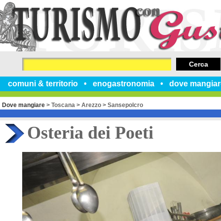
Cerca
comuni & territorio
enogastronomia
dove mangiar
Dove mangiare
>
Toscana
>
Arezzo
>
Sansepolcro
Osteria dei Poeti