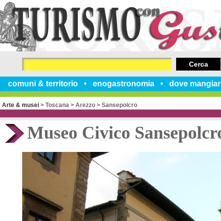
Cerca
comuni & territorio
enogastronomia
dove mangiar
Arte & musei
>
Toscana
>
Arezzo
>
Sansepolcro
Museo Civico Sansepolcr