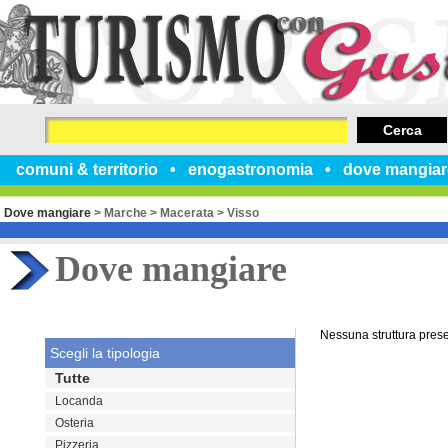
Cerca
comuni & territorio
enogastronomia
dove mangiar
Dove mangiare
>
Marche
>
Macerata
>
Visso
Dove mangiare
Nessuna struttura pres
Scegli la tipologia
Tutte
Locanda
Osteria
Pizzeria