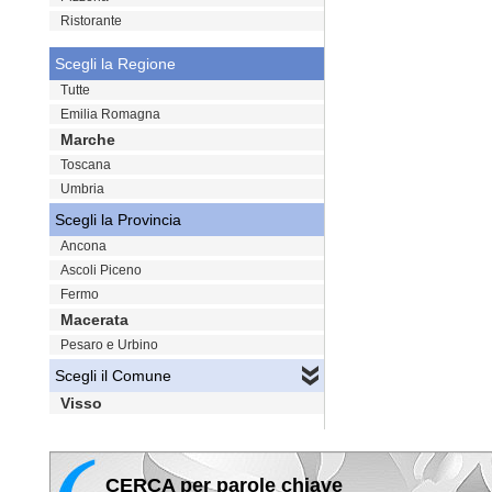
Ristorante
Scegli la Regione
Tutte
Emilia Romagna
Marche
Toscana
Umbria
Scegli la Provincia
Ancona
Ascoli Piceno
Fermo
Macerata
Pesaro e Urbino
Scegli il Comune
Visso
CERCA per parole chiave