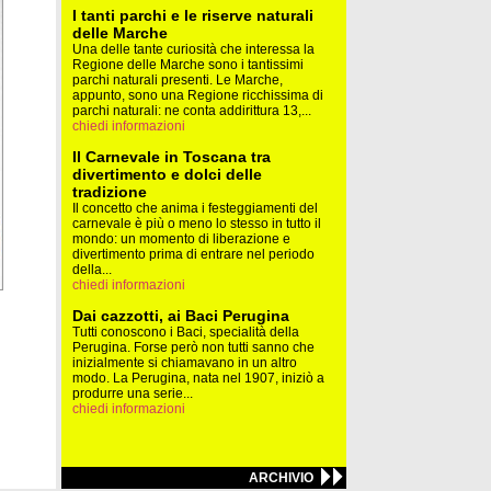
I tanti parchi e le riserve naturali
delle Marche
Una delle tante curiosità che interessa la
Regione delle Marche sono i tantissimi
parchi naturali presenti. Le Marche,
appunto, sono una Regione ricchissima di
parchi naturali: ne conta addirittura 13,...
chiedi informazioni
Il Carnevale in Toscana tra
divertimento e dolci delle
tradizione
Il concetto che anima i festeggiamenti del
carnevale è più o meno lo stesso in tutto il
mondo: un momento di liberazione e
divertimento prima di entrare nel periodo
della...
chiedi informazioni
Dai cazzotti, ai Baci Perugina
Tutti conoscono i Baci, specialità della
Perugina. Forse però non tutti sanno che
inizialmente si chiamavano in un altro
modo. La Perugina, nata nel 1907, iniziò a
produrre una serie...
chiedi informazioni
ARCHIVIO