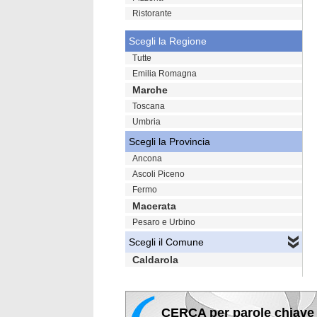
Ristorante
Scegli la Regione
Tutte
Emilia Romagna
Marche
Toscana
Umbria
Scegli la Provincia
Ancona
Ascoli Piceno
Fermo
Macerata
Pesaro e Urbino
Scegli il Comune
Caldarola
CERCA per parole chiave