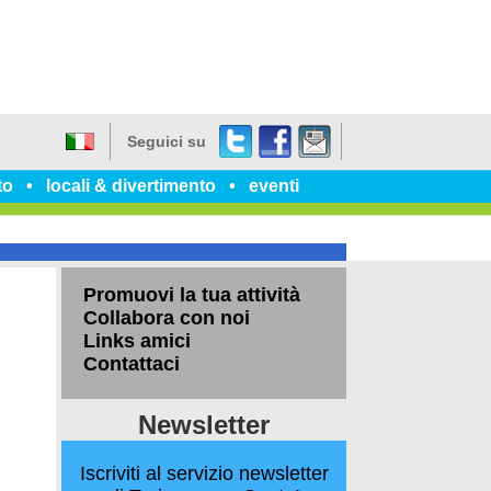
Twitter
Facebook
dillo
Seguici su
a
Italiano
un
to
locali & divertimento
eventi
amico
Promuovi la tua attività
Collabora con noi
Links amici
Contattaci
Newsletter
Iscriviti al servizio newsletter