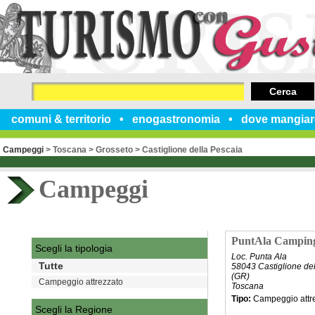
Cerca
comuni & territorio
enogastronomia
dove mangiar
Campeggi
>
Toscana
>
Grosseto
>
Castiglione della Pescaia
Campeggi
PuntAla Camping
Scegli la tipologia
Loc. Punta Ala
Tutte
58043 Castiglione de
(GR)
Campeggio attrezzato
Toscana
Tipo:
Campeggio attr
Scegli la Regione