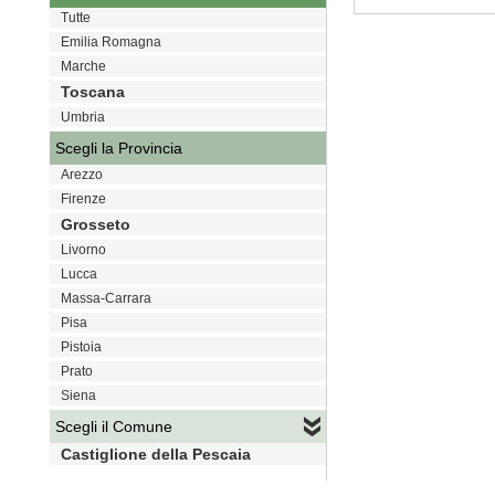
Tutte
VAI
Emilia Romagna
Marche
Toscana
Umbria
Scegli la Provincia
Arezzo
Firenze
Grosseto
Livorno
Lucca
Massa-Carrara
Pisa
Pistoia
Prato
Siena
Scegli il Comune
Castiglione della Pescaia