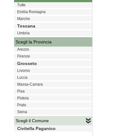
Tutte
Emilia Romagna
Marche
Toscana
Umbria
Scegli la Provincia
Arezzo
Firenze
Grosseto
Livorno
Lucca
Massa-Carrara
Pisa
Pistoia
Prato
Siena
Scegli il Comune
Civitella Paganico