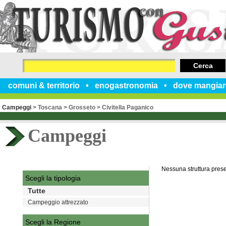
Cerca
comuni & territorio
enogastronomia
dove mangiar
Campeggi
>
Toscana
>
Grosseto
>
Civitella Paganico
Campeggi
Nessuna struttura pres
Scegli la tipologia
Tutte
Campeggio attrezzato
Scegli la Regione