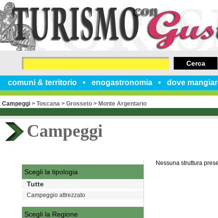
Cerca
comuni & territorio
enogastronomia
dove mangiar
Campeggi
>
Toscana
>
Grosseto
>
Monte Argentario
Campeggi
Nessuna struttura pres
Scegli la tipologia
Tutte
Campeggio attrezzato
Scegli la Regione