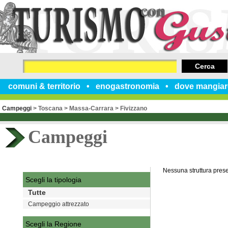
Cerca
comuni & territorio
enogastronomia
dove mangiar
Campeggi
>
Toscana
>
Massa-Carrara
>
Fivizzano
Campeggi
Nessuna struttura pres
Scegli la tipologia
Tutte
Campeggio attrezzato
Scegli la Regione