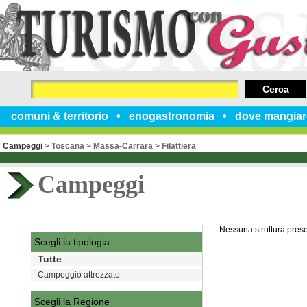
Cerca
comuni & territorio
enogastronomia
dove mangiar
Campeggi
>
Toscana
>
Massa-Carrara
>
Filattiera
Campeggi
Nessuna struttura pres
Scegli la tipologia
Tutte
Campeggio attrezzato
Scegli la Regione