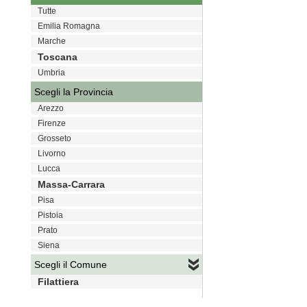
Tutte
Emilia Romagna
Marche
Toscana
Umbria
Scegli la Provincia
Arezzo
Firenze
Grosseto
Livorno
Lucca
Massa-Carrara
Pisa
Pistoia
Prato
Siena
Scegli il Comune
Filattiera