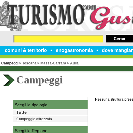
Cerca
comuni & territorio
enogastronomia
dove mangiar
Campeggi
>
Toscana
>
Massa-Carrara
>
Aulla
Campeggi
Nessuna struttura pres
Scegli la tipologia
Tutte
Campeggio attrezzato
Scegli la Regione